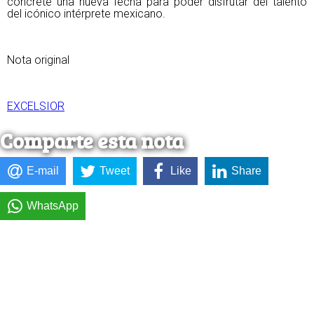
concrete una nueva fecha para poder disfrutar del talento
del icónico intérprete mexicano.
Nota original
EXCELSIOR
Comparte esta nota
E-mail
Tweet
Like
Share
WhatsApp