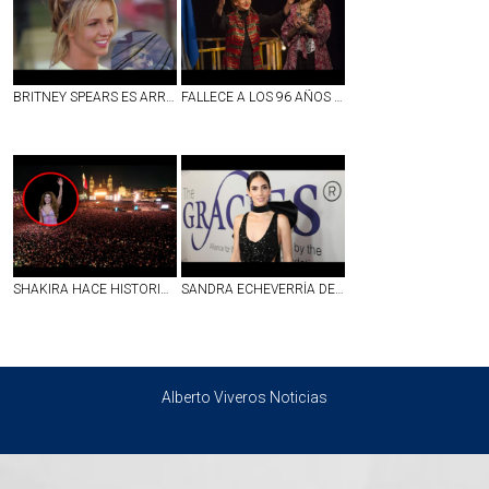
BRITNEY SPEARS ES ARRESTADA POR CONDUCIR EBRIA EN CALIFORNIA; ESTO SE SABE
FALLECE A LOS 96 AÑOS ANA LUISA PELUFFO, ACTRIZ DE LA ÉPOCA DE ORO DEL CINE MEXICANO
SHAKIRA HACE HISTORIA EN EL ZÓCALO CON MÁS DE 400 MIL ASISTENTES EN UNA NOCHE INOLVIDABLE
SANDRA ECHEVERRÍA DENUNCIA SER VÍCTIMA DE PRESUNTO FRAUDE MILLONARIO
Alberto Viveros Noticias