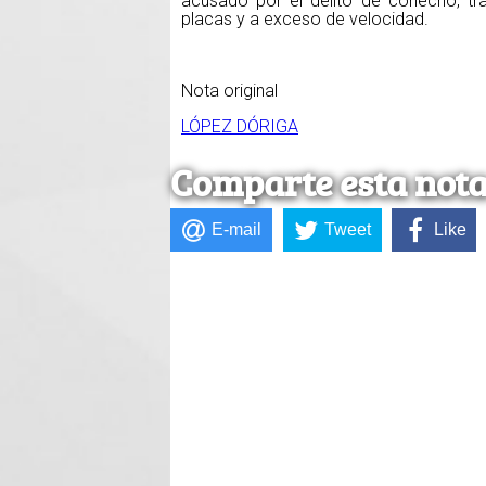
acusado por el delito de cohecho, tra
placas y a exceso de velocidad.
Nota original
LÓPEZ DÓRIGA
Comparte esta not
E-mail
Tweet
Like