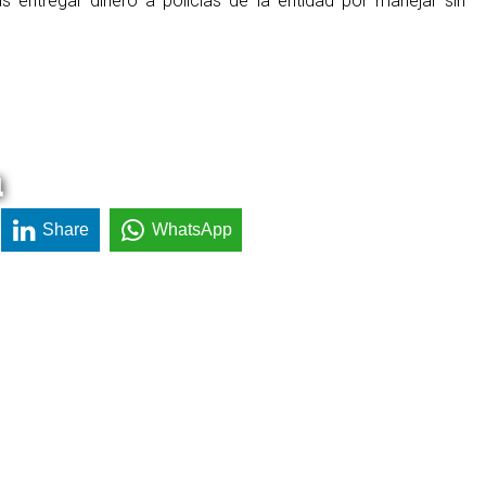
s entregar dinero a policías de la entidad por manejar sin
a
Share
WhatsApp