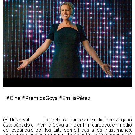
#Cine #PremiosGoya #EmiliaPérez
(El Universal). La película francesa `Emilia Pérez` ganó
este sábado el Premio Goya a mejor film europeo, en medio
del escándalo por los tuits con críticas a los musulmanes,