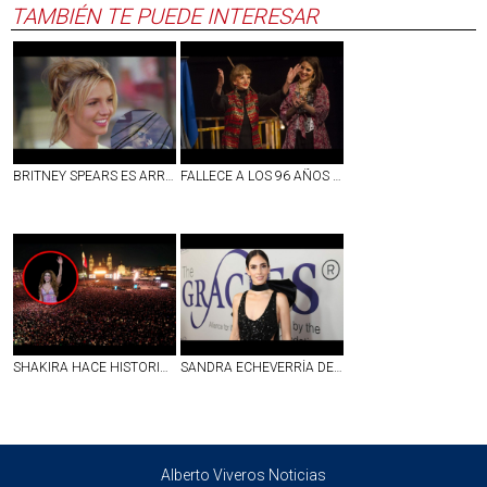
TAMBIÉN TE PUEDE INTERESAR
BRITNEY SPEARS ES ARRESTADA POR CONDUCIR EBRIA EN CALIFORNIA; ESTO SE SABE
FALLECE A LOS 96 AÑOS ANA LUISA PELUFFO, ACTRIZ DE LA ÉPOCA DE ORO DEL CINE MEXICANO
SHAKIRA HACE HISTORIA EN EL ZÓCALO CON MÁS DE 400 MIL ASISTENTES EN UNA NOCHE INOLVIDABLE
SANDRA ECHEVERRÍA DENUNCIA SER VÍCTIMA DE PRESUNTO FRAUDE MILLONARIO
Alberto Viveros Noticias