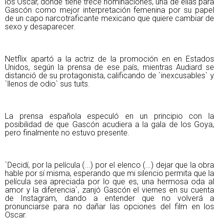
los Oscar, donde tiene trece nominaciones, una de ellas para
Gascón como mejor interpretación femenina por su papel
de un capo narcotraficante mexicano que quiere cambiar de
sexo y desaparecer.
Netflix apartó a la actriz de la promoción en en Estados
Unidos, según la prensa de ese país, mientras Audiard se
distanció de su protagonista, calificando de `inexcusables` y
`llenos de odio` sus tuits.
La prensa española especuló en un principio con la
posibilidad de que Gascón acudiera a la gala de los Goya,
pero finalmente no estuvo presente.
`Decidí, por la película (...) por el elenco (...) dejar que la obra
hable por sí misma, esperando que mi silencio permita que la
película sea apreciada por lo que es, una hermosa oda al
amor y la diferencia`, zanjó Gascón el viernes en su cuenta
de Instagram, dando a entender que no volverá a
pronunciarse para no dañar las opciones del film en los
Oscar.