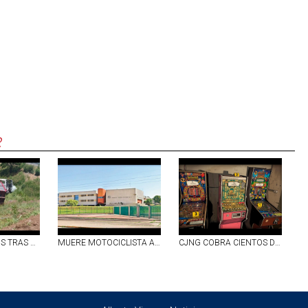
R
DOS LESIONADOS TRAS CAER A BORDO DE UN TORTON EN UN BARRANCO EN EL LIBRAMIENTO CARRETERO PONIENTE DE AGS
MUERE MOTOCICLISTA AL QUE LE CAYÓ UN POSTE ENCIMA EN SEGUNDO ANILLO, EN AGS
CJNG COBRA CIENTOS DE MILES DE PESOS AL MES A OPERADORES DE TRAGAMONEDAS: MONTENEGRO