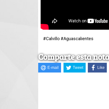
#Calvillo #Aguascalientes
Comparte esta not
E-mail
Tweet
Like