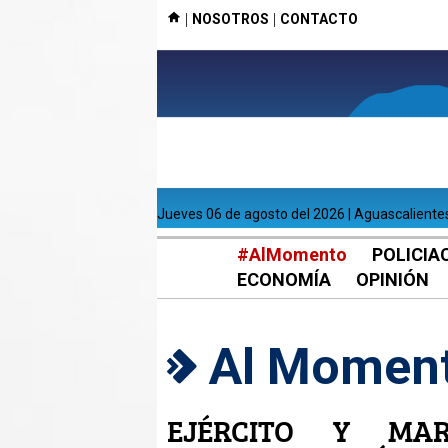
|
|
NOSOTROS
CONTACTO
jueves 06 de agosto del 2026 | Aguascaliente
#AlMomento
POLICIA
ECONOMÍA
OPINIÓN
Al Momen
EJÉRCITO Y MA