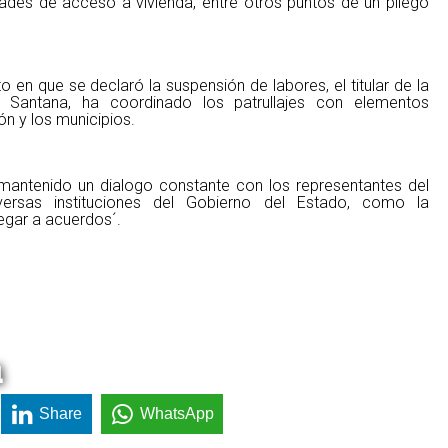
idades de acceso a vivienda, entre otros puntos de un pliego
en que se declaró la suspensión de labores, el titular de la
 Santana, ha coordinado los patrullajes con elementos
ón y los municipios.
a mantenido un dialogo constante con los representantes del
versas instituciones del Gobierno del Estado, como la
legar a acuerdos´.
a
Share
WhatsApp