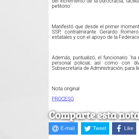
del incremento de la burocracia, facil
petitorio´.
Manifestó que desde el primer momento 
SSP, contralmirante Gerardo Romero
estatales y con el apoyo de la Federaci
Además, puntualizó, el funcionario `h
personal policial, así como con di
Subsecretaría de Administración, para l
Nota original
PROCESO
Comparte esta not
E-mail
Tweet
Like