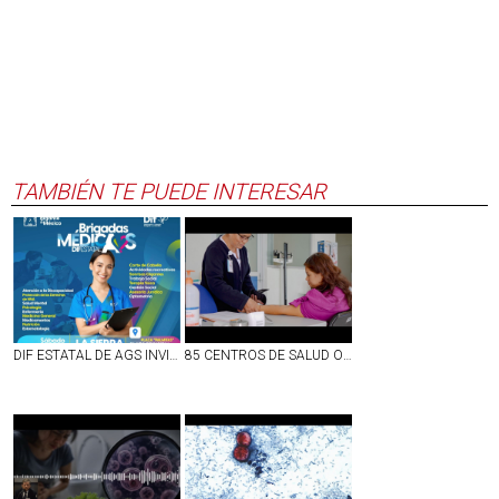
TAMBIÉN TE PUEDE INTERESAR
DIF ESTATAL DE AGS INVITA A LAS FAMILIAS DE VILLA JUÁREZ A BRIGADA MÉDICA GRATUITA ESTE 8 DE AGOSTO
85 CENTROS DE SALUD OFRECEN ATENCIÓN GRATUITA EN TODO EL TERRITORIO ESTATAL DE AGS