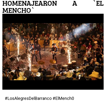
HOMENAJEARON A `EL
MENCHO`
#LosAlegresDelBarranco #ElMench0