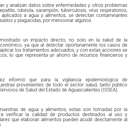
pilan y analizan datos sobre enfermedades y otros problemas
titis, rubéola, sarampión, tuberculosis, virus respiratorios,
is aplicados a agua y alimentos, se detectan contaminantes
sados y plaguicidas, por mencionar algunos.
emostrado un impacto directo, no solo en la salud de la
 económico, ya que al detectar oportunamente los casos de
aplicar los tratamientos adecuados, y con estas acciones se
os, lo que representa un ahorro de recursos financieros y
dez informó que para la vigilancia epidemiológica de
uestras provenientes de todo el sector salud, tanto público
 Servicios de Salud del Estado de Aguascalientes (ISSEA).
 muestras de agua y alimentos, estas son tomadas por la
ra verificar la calidad de productos destinados al uso y
ares que elaboran alimentos pueden acudir directamente al
s.