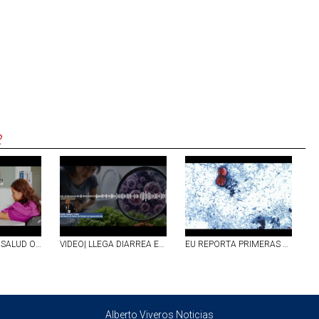
R
85 CENTROS DE SALUD OFRECEN ATENCIÓN GRATUITA EN TODO EL TERRITORIO ESTATAL DE AGS
VIDEO| LLEGA DIARREA EXPLOSIVA A AGS
EU REPORTA PRIMERAS DOS MUERTES POR `DIARREA EXPLOSIVA´ A CAUSA DE CYCLOSPORA; SUMAN MÁS DE 4 MIL CASOS CONFIRMADOS
Alberto Viveros Noticias