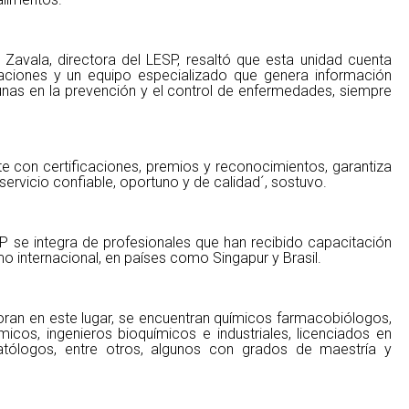
 Zavala, directora del LESP, resaltó que esta unidad cuenta
caciones y un equipo especializado que genera información
unas en la prevención y el control de enfermedades, siempre
te con certificaciones, premios y reconocimientos, garantiza
ervicio confiable, oportuno y de calidad´, sostuvo.
P se integra de profesionales que han recibido capacitación
mo internacional, en países como Singapur y Brasil.
oran en este lugar, se encuentran químicos farmacobiólogos,
micos, ingenieros bioquímicos e industriales, licenciados en
atólogos, entre otros, algunos con grados de maestría y