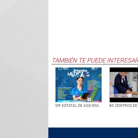
TAMBIÉN TE PUEDE INTERESA
DIF ESTATAL DE AGS INVITA A LAS FAMILIAS DE VILLA JUÁREZ A BRIGADA MÉDICA GRATUITA ESTE 8 DE AGOSTO