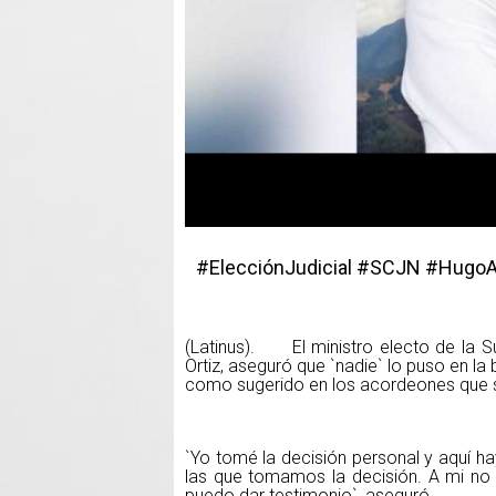
#ElecciónJudicial #SCJN #HugoA
(Latinus). El ministro electo de la S
Ortiz, aseguró que `nadie` lo puso en la
como sugerido en los acordeones que se
`Yo tomé la decisión personal y aquí h
las que tomamos la decisión. A mi no 
puedo dar testimonio`, aseguró.