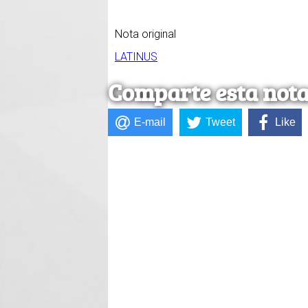
Nota original
LATINUS
Comparte esta not
E-mail
Tweet
Like