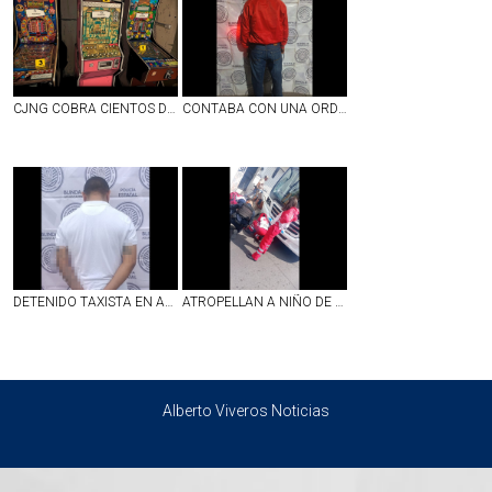
CJNG COBRA CIENTOS DE MILES DE PESOS AL MES A OPERADORES DE TRAGAMONEDAS: MONTENEGRO
CONTABA CON UNA ORDEN DE REAPREHENSIÓN POR EL DELITO DE ROBO Y FUE DETENIDO EN PABELLÓN DE ARTEAGA
DETENIDO TAXISTA EN AGS CON BASTANTES DOSIS DE CRISTAL EN AGS
ATROPELLAN A NIÑO DE 11 AÑOS EN LA ZONA CENTRO DE AGS
Alberto Viveros Noticias