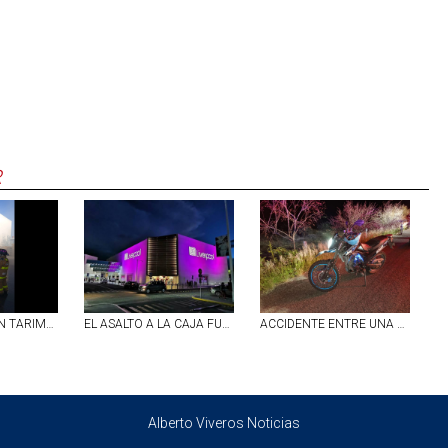
R
SE INCENDIARON TARIMAS DE MADERA AL INTERIOR DE UNA EMPRESA UBICADA EN EL MUNICIPIO DE JESÚS MARÍA
EL ASALTO A LA CAJA FUERTE DE LIVERPOOL AGS FUE POR UN POLICÍA DE LA MISMA TIENDA QUE RECIBIÓ ÓRDENES DE SU `JEFE´
ACCIDENTE ENTRE UNA MOTOCICLETA Y UNA BICICLETA EN EL MUNICIPIO DE COSÍO DEJO SALDO DE TRES PERSONAS LESIONADAS
Alberto Viveros Noticias