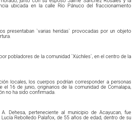
amorado, junto con su esposo Jaime Sánchez Rosales y la
ncia ubicada en la calle Río Pánuco del fraccionamiento
pos presentaban `varias heridas` provocadas por un objeto
tura.
or pobladores de la comunidad `Xúchiles`, en el centro de la
ón locales, los cuerpos podrían corresponder a personas
el 16 de junio, originarios de la comunidad de Comalapa,
ón no ha sido confirmada.
A. Dehesa, perteneciente al municipio de Acayucan, fue
 Lucía Rebolledo Palafox, de 55 años de edad, dentro de su