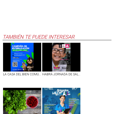
TAMBIÉN TE PUEDE INTERESAR
LA CASA DEL BIEN COMÚN MUJERES ILUSTRES EN AGS SERÁ SEDE DE LA JORNADA DE ESTERILIZACIÓN CANINA Y FELINA
HABRÁ JORNADA DE SALUD VISUAL EN TEPEZALÁ