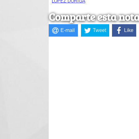
LOPEZ DORIGA
Comparte esta not
E-mail
Tweet
Like