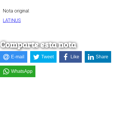
Nota original:
LATINUS
Comparte esta nota
E-mail
Tweet
Like
Share
WhatsApp