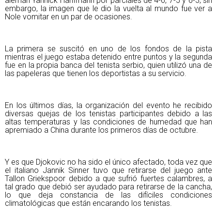
alemán Yannick Hanfmann por parciales de 4-6, 7-5 y 6-3; sin
embargo, la imagen que le dio la vuelta al mundo fue ver a
Nole vomitar en un par de ocasiones.
La primera se suscitó en uno de los fondos de la pista
mientras el juego estaba detenido entre puntos y la segunda
fue en la propia banca del tenista serbio, quien utilizó una de
las papeleras que tienen los deportistas a su servicio.
En los últimos días, la organización del evento he recibido
diversas quejas de los tenistas participantes debido a las
altas temperaturas y las condiciones de humedad que han
apremiado a China durante los primeros días de octubre.
Y es que Djokovic no ha sido el único afectado, toda vez que
el italiano Jannik Sinner tuvo que retirarse del juego ante
Tallon Griekspoor debido a que sufrió fuertes calambres, a
tal grado que debió ser ayudado para retirarse de la cancha,
lo que deja constancia de las difíciles condiciones
climatológicas que están encarando los tenistas.