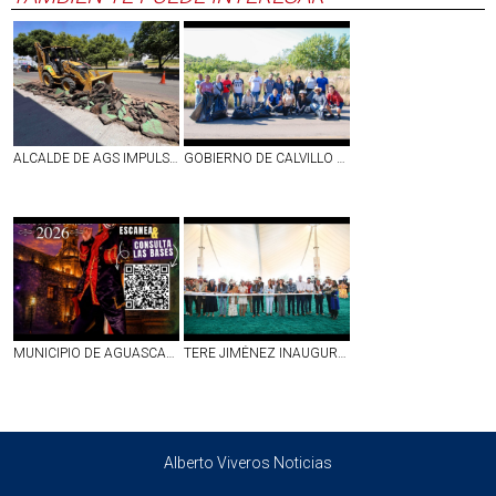
ALCALDE DE AGS IMPULSA PROGRAMA DE REHABILITACIÓN DE CICLOVÍAS
GOBIERNO DE CALVILLO LLEVÓ EL PROGRAMA ´SÁBADO EN TU COMUNIDAD´ A EL MAGUEY
MUNICIPIO DE AGUASCALIENTES ABRE CONVOCATORIA PARA EL ESPECTÁCULO «MITOS Y LEYENDAS 2026»
TERE JIMÉNEZ INAUGURA LA FERIA INTERNACIONAL DEL CABALLO, QUE POR 10 DÍAS CONVERTIRÁ A AGUASCALIENTES EN LA CAPITAL ECUESTRE DE AMÉRICA
Alberto Viveros Noticias