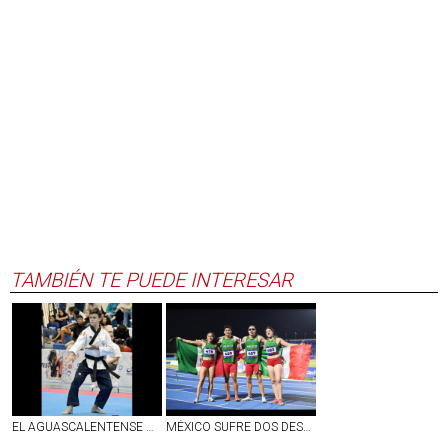
TAMBIÉN TE PUEDE INTERESAR
EL AGUASCALENTENSE OBED MARTÍNEZ REPRESENTARÁ A MÉXICO EN EL MUNDIAL DE TAEKWONDO EN COREA DEL SUR
MÉXICO SUFRE DOS DESCALIFICACIONES EN ATLETISMO DE LOS CENTROAMERICANOS 2026