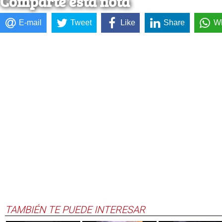
Comparte esta nota
E-mail
Tweet
Like
Share
W
TAMBIÉN TE PUEDE INTERESAR