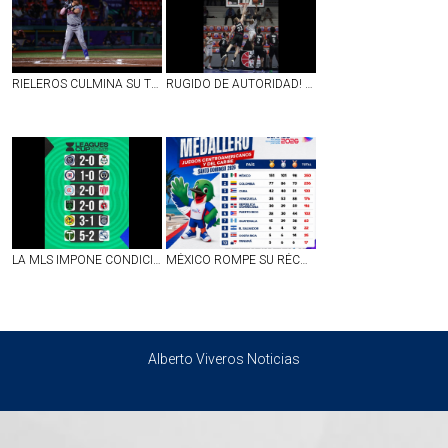
RIELEROS CULMINA SU TEMPORADA EN CASA
RUGIDO DE AUTORIDAD! PANTERAS DOMINA EN FRESNILLO Y EMPAREJA LA SERIE
LA MLS IMPONE CONDICIONES: AMÉRICA Y CRUZ AZUL SALVAN EL ORGULLO POR LA LIGA MX EN LA LEAGUES CUP
MÉXICO ROMPE SU RÉCORD HISTÓRICO DE OROS EN LOS JUEGOS CENTROAMERICANOS Y DEL CARIBE 2026
Alberto Viveros Noticias