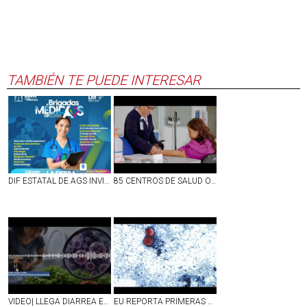
TAMBIÉN TE PUEDE INTERESAR
DIF ESTATAL DE AGS INVITA A LAS FAMILIAS DE VILLA JUÁREZ A BRIGADA MÉDICA GRATUITA ESTE 8 DE AGOSTO
85 CENTROS DE SALUD OFRECEN ATENCIÓN GRATUITA EN TODO EL TERRITORIO ESTATAL DE AGS
VIDEO| LLEGA DIARREA EXPLOSIVA A AGS
EU REPORTA PRIMERAS DOS MUERTES POR `DIARREA EXPLOSIVA´ A CAUSA DE CYCLOSPORA; SUMAN MÁS DE 4 MIL CASOS CONFIRMADOS