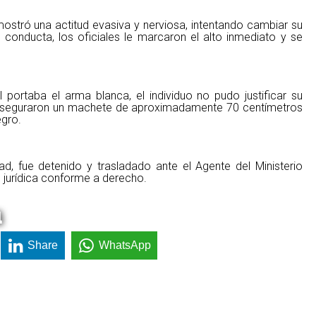
o mostró una actitud evasiva y nerviosa, intentando cambiar su
conducta, los oficiales le marcaron el alto inmediato y se
l portaba el arma blanca, el individuo no pudo justificar su
as aseguraron un machete de aproximadamente 70 centímetros
egro.
ad, fue detenido y trasladado ante el Agente del Ministerio
n jurídica conforme a derecho.
a
Share
WhatsApp