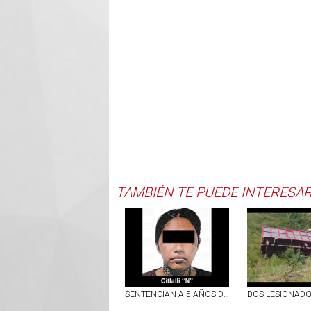
TAMBIÉN TE PUEDE INTERESA
SENTENCIAN A 5 AÑOS DE PRISIÓN A MUJER DETENIDA EN AGUASCALIENTES CON METANFETAMINA