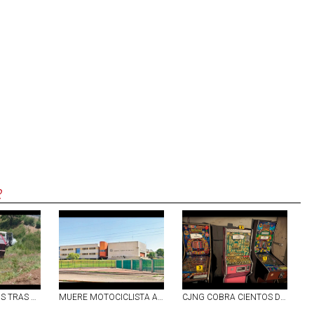
R
DOS LESIONADOS TRAS CAER A BORDO DE UN TORTON EN UN BARRANCO EN EL LIBRAMIENTO CARRETERO PONIENTE DE AGS
MUERE MOTOCICLISTA AL QUE LE CAYÓ UN POSTE ENCIMA EN SEGUNDO ANILLO, EN AGS
CJNG COBRA CIENTOS DE MILES DE PESOS AL MES A OPERADORES DE TRAGAMONEDAS: MONTENEGRO