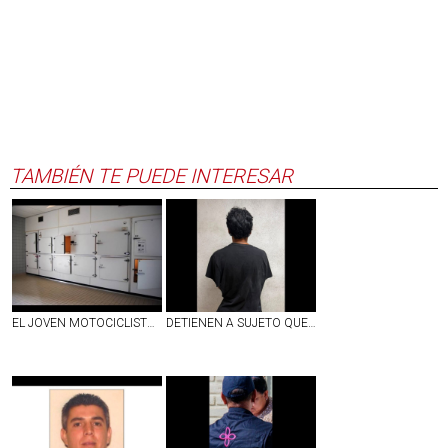
TAMBIÉN TE PUEDE INTERESAR
EL JOVEN MOTOCICLISTA QUE MURIÓ EN AV. AGUASCALIENTES FUE IMPACTADO POR UN VEHÍCULO ANTES DE CAER
DETIENEN A SUJETO QUE HIZO UN BOQUETE PARA METERSE A ROBAR A UNA NEGOCIACIÓN AL SUR DE LA CIUDAD DE AGS