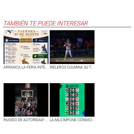
TAMBIÉN TE PUEDE INTERESAR
ARRANCA LA FERIA INTERNACIONAL DEL CABALLO AGUASCALIENTES 2026
RIELEROS CULMINA SU TEMPORADA EN CASA
RUGIDO DE AUTORIDAD! PANTERAS DOMINA EN FRESNILLO Y EMPAREJA LA SERIE
LA MLS IMPONE CONDICIONES: AMÉRICA Y CRUZ AZUL SALVAN EL ORGULLO POR LA LIGA MX EN LA LEAGUES CUP