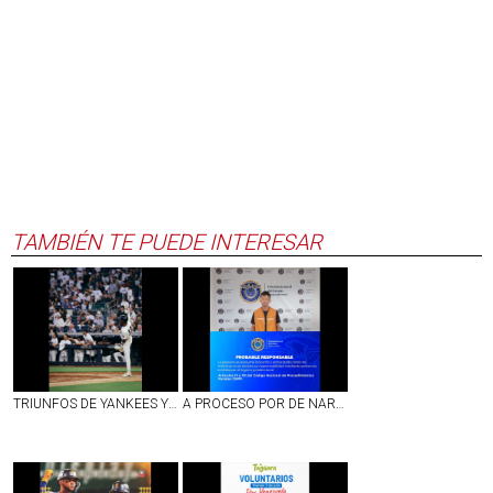
TAMBIÉN TE PUEDE INTERESAR
TRIUNFOS DE YANKEES Y BOSTON EN LA JORNADA DEL LUNES EN LAS GRANDES LIGAS
A PROCESO POR DE NARCOMENUDEO SUJETO DETENIDO EN EJIDO DE PEÑUELAS, AGS