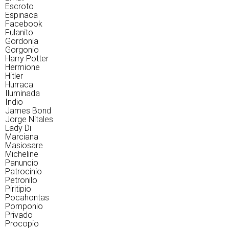
Escroto
Espinaca
Facebook
Fulanito
Gordonia
Gorgonio
Harry Potter
Hermione
Hitler
Hurraca
Iluminada
Indio
James Bond
Jorge Nitales
Lady Di
Marciana
Masiosare
Micheline
Panuncio
Patrocinio
Petronilo
Piritipio
Pocahontas
Pomponio
Privado
Procopio