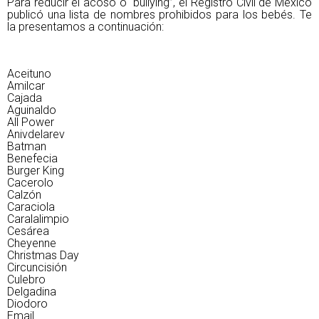
Para reducir el acoso o “bullying”, el Registro Civil de México
publicó una lista de nombres prohibidos para los bebés. Te
la presentamos a continuación:
Aceituno
Amilcar
Cajada
Aguinaldo
All Power
Anivdelarev
Batman
Benefecia
Burger King
Cacerolo
Calzón
Caraciola
Caralalimpio
Cesárea
Cheyenne
Christmas Day
Circuncisión
Culebro
Delgadina
Diodoro
Email