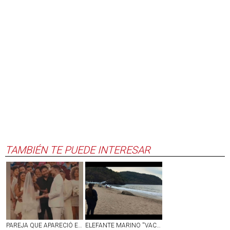
TAMBIÉN TE PUEDE INTERESAR
PAREJA QUE APARECIÓ EN SHOW DE MEDIO TIEMPO DEL SUPER BOWL SE CASÓ DE VERDAD EN ESE MOMENTO
ELEFANTE MARINO ''VACACIONA'' EN PLAYAS DE NAYARIT; LO LLAMAN ''PANCHITO'' | VIDEO