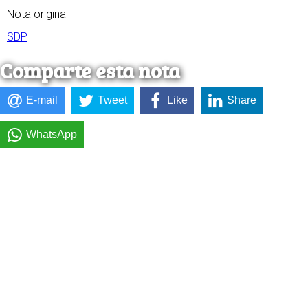
Nota original
SDP
Comparte esta nota
E-mail
Tweet
Like
Share
WhatsApp