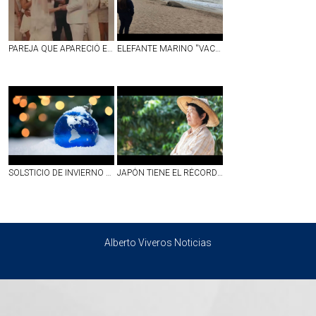
PAREJA QUE APARECIÓ EN SHOW DE MEDIO TIEMPO DEL SUPER BOWL SE CASÓ DE VERDAD EN ESE MOMENTO
ELEFANTE MARINO ''VACACIONA'' EN PLAYAS DE NAYARIT; LO LLAMAN ''PANCHITO'' | VIDEO
SOLSTICIO DE INVIERNO 2025: HOY SERÁ EL DÍA MÁS CORTO DEL AÑO
JAPÓN TIENE EL RÉCORD DEL PAÍS CON MAYOR NÚMERO DE PERSONAS CENTENARIAS; ESTE PARECE SER SU SECRETO
Alberto Viveros Noticias