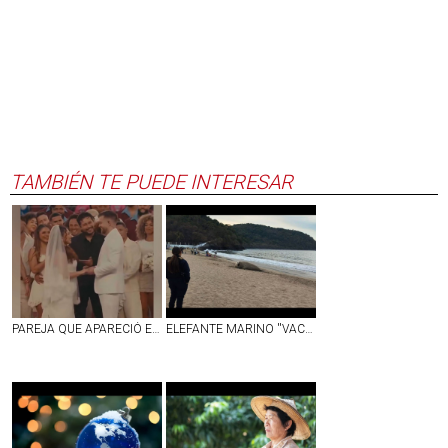
TAMBIÉN TE PUEDE INTERESAR
PAREJA QUE APARECIÓ EN SHOW DE MEDIO TIEMPO DEL SUPER BOWL SE CASÓ DE VERDAD EN ESE MOMENTO
ELEFANTE MARINO ''VACACIONA'' EN PLAYAS DE NAYARIT; LO LLAMAN ''PANCHITO'' | VIDEO