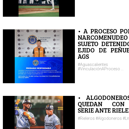
• A PROCESO PO
NARCOMENUDEO
SUJETO DETENID
EJIDO DE PEÑUE
AGS
#Aguascalientes
#VinculaciónAProceso ...
• ALGODONERO
QUEDAN CON
SERIE ANTE RIEL
#Rieleros #Algodoneros #Lm