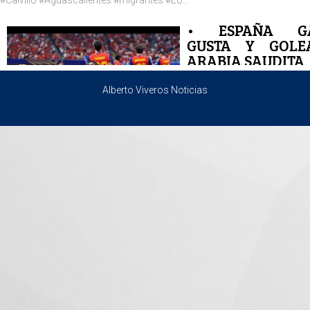
#Calvillo #Aguascalientes #migrantes #EU...
• ESPAÑA GA
GUSTA Y GOL
ARABIA SAUDITA
#España #Mundial...
Alberto Viveros Noticias
• ESPAÑA GA
GUSTA Y GOL
ARABIA SAUDITA
#España #Mundial...