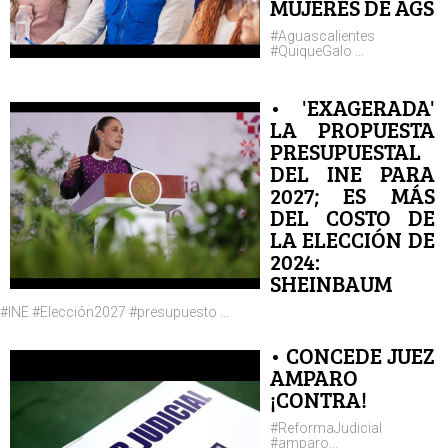
MUJERES DE AGS
#Aguascalientes
#QuiqueGalo ...
• 'EXAGERADA'
LA PROPUESTA
PRESUPUESTAL
DEL INE PARA
2027; ES MÁS
DEL COSTO DE
LA ELECCIÓN DE
2024:
SHEINBAUM
#INE #Elección2027 #presupuesto ...
• CONCEDE JUEZ
AMPARO
¡CONTRA!
#ReformaJudicial
#amparo...