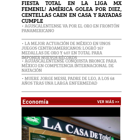
FIESTA TOTAL EN LA LIGA MX
FEMENIL! AMÉRICA GOLEA POR DIEZ,
CENTELLAS CAEN EN CASA Y RAYADAS
CUMPLE
• AGUSCALENTENSE VA POR EL ORO EN FRONTÓN
PANAMERICANO
• LA MEJOR ACTUACIÓN DE MÉXICO EN UNOS
JUEGOS CENTROAMERICANOS: LOGRÓ 167
MEDALLAS DE ORO Y 407 EN TOTAL PARA
IMPONER NUEVOS RÉCORDS
• AGUASCALENTENSE CONQUISTA BRONCE PARA
MÉXICO EN COMPETENCIA INTERNACIONAL DE
NATACIÓN
• MUERE JORGE MESSI, PADRE DE LEO, A LOS 68
AÑOS TRAS UNA LARGA ENFERMEDAD
Economía
VER MÁS >>