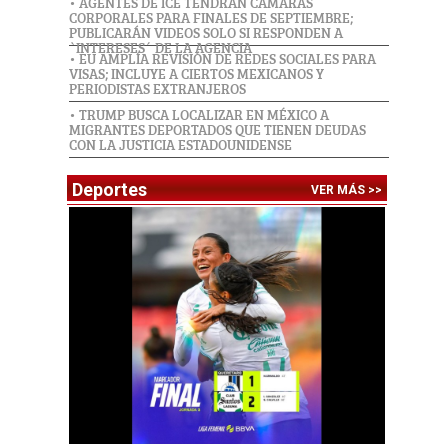
• AGENTES DE ICE TENDRÁN CÁMARAS
CORPORALES PARA FINALES DE SEPTIEMBRE;
PUBLICARÁN VIDEOS SOLO SI RESPONDEN A
`INTERESES´ DE LA AGENCIA
• EU AMPLÍA REVISIÓN DE REDES SOCIALES PARA
VISAS; INCLUYE A CIERTOS MEXICANOS Y
PERIODISTAS EXTRANJEROS
• TRUMP BUSCA LOCALIZAR EN MÉXICO A
MIGRANTES DEPORTADOS QUE TIENEN DEUDAS
CON LA JUSTICIA ESTADOUNIDENSE
Deportes
VER MÁS >>