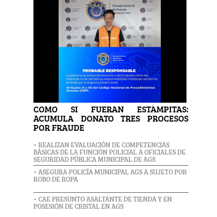
COMO SI FUERAN ESTAMPITAS:
ACUMULA DONATO TRES PROCESOS
POR FRAUDE
• REALIZAN EVALUACIÓN DE COMPETENCIAS
BÁSICAS DE LA FUNCIÓN POLICIAL A OFICIALES DE
SEGURIDAD PÚBLICA MUNICIPAL DE AGS
• ASEGURA POLICÍA MUNICIPAL AGS A SUJETO POR
ROBO DE ROPA
• CAE PRESUNTO ASALTANTE DE TIENDA Y EN
POSESIÓN DE CRISTAL EN AGS