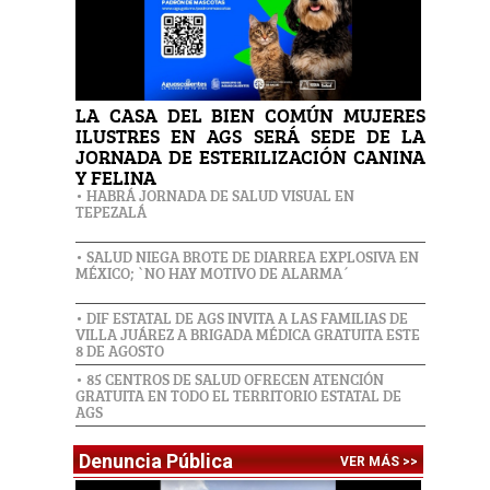
LA CASA DEL BIEN COMÚN MUJERES
ILUSTRES EN AGS SERÁ SEDE DE LA
JORNADA DE ESTERILIZACIÓN CANINA
Y FELINA
• HABRÁ JORNADA DE SALUD VISUAL EN
TEPEZALÁ
• SALUD NIEGA BROTE DE DIARREA EXPLOSIVA EN
MÉXICO; `NO HAY MOTIVO DE ALARMA´
• DIF ESTATAL DE AGS INVITA A LAS FAMILIAS DE
VILLA JUÁREZ A BRIGADA MÉDICA GRATUITA ESTE
8 DE AGOSTO
• 85 CENTROS DE SALUD OFRECEN ATENCIÓN
GRATUITA EN TODO EL TERRITORIO ESTATAL DE
AGS
Denuncia Pública
VER MÁS >>