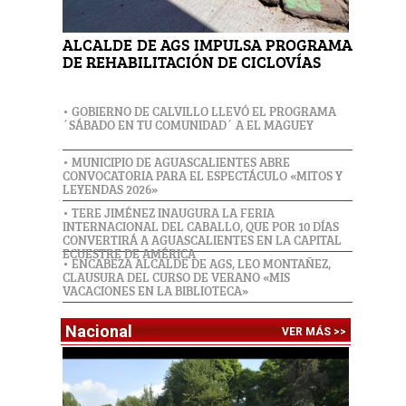
ALCALDE DE AGS IMPULSA PROGRAMA
DE REHABILITACIÓN DE CICLOVÍAS
• GOBIERNO DE CALVILLO LLEVÓ EL PROGRAMA
´SÁBADO EN TU COMUNIDAD´ A EL MAGUEY
• MUNICIPIO DE AGUASCALIENTES ABRE
CONVOCATORIA PARA EL ESPECTÁCULO «MITOS Y
LEYENDAS 2026»
• TERE JIMÉNEZ INAUGURA LA FERIA
INTERNACIONAL DEL CABALLO, QUE POR 10 DÍAS
CONVERTIRÁ A AGUASCALIENTES EN LA CAPITAL
ECUESTRE DE AMÉRICA
• ENCABEZA ALCALDE DE AGS, LEO MONTAÑEZ,
CLAUSURA DEL CURSO DE VERANO «MIS
VACACIONES EN LA BIBLIOTECA»
Nacional
VER MÁS >>