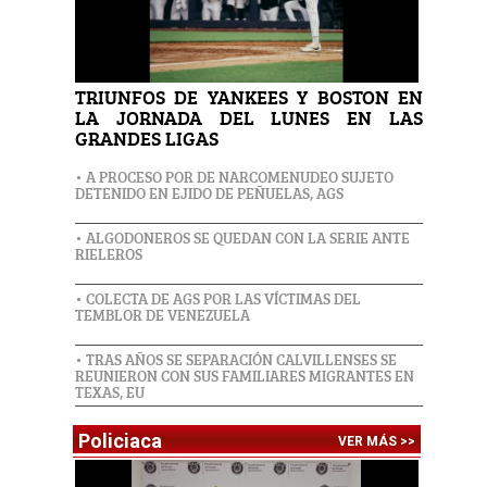
TRIUNFOS DE YANKEES Y BOSTON EN
LA JORNADA DEL LUNES EN LAS
GRANDES LIGAS
• A PROCESO POR DE NARCOMENUDEO SUJETO
DETENIDO EN EJIDO DE PEÑUELAS, AGS
• ALGODONEROS SE QUEDAN CON LA SERIE ANTE
RIELEROS
• COLECTA DE AGS POR LAS VÍCTIMAS DEL
TEMBLOR DE VENEZUELA
• TRAS AÑOS SE SEPARACIÓN CALVILLENSES SE
REUNIERON CON SUS FAMILIARES MIGRANTES EN
TEXAS, EU
Policiaca
VER MÁS >>