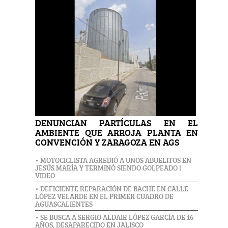
DENUNCIAN PARTÍCULAS EN EL
AMBIENTE QUE ARROJA PLANTA EN
CONVENCIÓN Y ZARAGOZA EN AGS
• MOTOCICLISTA AGREDIÓ A UNOS ABUELITOS EN
JESÚS MARÍA Y TERMINÓ SIENDO GOLPEADO |
VIDEO
• DEFICIENTE REPARACIÓN DE BACHE EN CALLE
LÓPEZ VELARDE EN EL PRIMER CUADRO DE
AGUASCALIENTES
• SE BUSCA A SERGIO ALDAIR LÓPEZ GARCÍA DE 16
AÑOS, DESAPARECIDO EN JALISCO