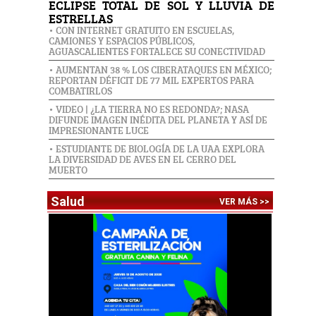
ECLIPSE TOTAL DE SOL Y LLUVIA DE
ESTRELLAS
• CON INTERNET GRATUITO EN ESCUELAS,
CAMIONES Y ESPACIOS PÚBLICOS,
AGUASCALIENTES FORTALECE SU CONECTIVIDAD
• AUMENTAN 38 % LOS CIBERATAQUES EN MÉXICO;
REPORTAN DÉFICIT DE 77 MIL EXPERTOS PARA
COMBATIRLOS
• VIDEO | ¿LA TIERRA NO ES REDONDA?; NASA
DIFUNDE IMAGEN INÉDITA DEL PLANETA Y ASÍ DE
IMPRESIONANTE LUCE
• ESTUDIANTE DE BIOLOGÍA DE LA UAA EXPLORA
LA DIVERSIDAD DE AVES EN EL CERRO DEL
MUERTO
Salud
VER MÁS >>