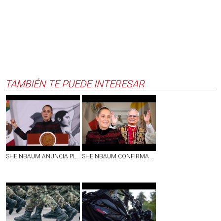
TAMBIÉN TE PUEDE INTERESAR
SHEINBAUM ANUNCIA PLAN DE ACCIÓN PARA REANUDAR EXPORTACIÓN DE AGUACATE A EU; SE VA A REFORZAR SEGURIDAD EN MICHOACÁN, DICE
SHEINBAUM CONFIRMA QUE EL PAPA LEÓN XIV NO VISITARÁ MÉXICO DURANTE SU GIRA POR LATINOAMÉRICA