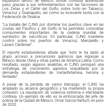
expansión dentro de México, donde continúa abriéndose
paso gracias a sus enfrentamientos con las facciones de
Los Zetas y el Cártel del Golfo, sobre todo en Tabasco,
Veracruz y Guanajuato, así como su incesante lucha con la
Federación de Sinaloa.
“La batalla del CJNG por dominar los puertos clave en las
costas del Pacífico y del Golfo le ha permitido consolidar
componentes importantes de la cadena mundial de
suministro de narcóticos. En particular, CJNG mantiene
control sobre los puertos de Veracruz, Manzanillo y
Lázaro Cárdenas”.
El reporte estadunidense añade que “esto le ha dado al
grupo acceso a precursores químicos que ingresan a
México desde China y otras partes de América Latina. Como
resultado, según algunos analistas, el CJNG persiguió una
estrategia de crecimiento agresiva respaldada por la
demanda estadunidense de metanfetamina, heroína y
fentanilo”.
A pesar de la pérdida de varios liderazgo, el CJNG ha
ampliado su alcance geográfico y ha mantenido su propia
cohesión. La reputación de violencia extrema e intimidante
continúa. Un ejemplo de ello es la emboscada del jefe de
policía de la Ciudad de México, Omar García Harfuch, en junio
de 2020.