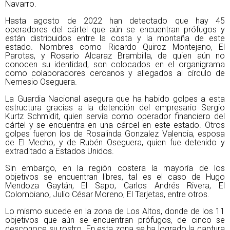
Navarro.
Hasta agosto de 2022 han detectado que hay 45
operadores del cártel que aún se encuentran prófugos y
están distribuidos entre la costa y la montaña de este
estado. Nombres como Ricardo Quiroz Montejano, El
Parotas, y Rosario Alcaraz Brambilla, de quien aún no
conocen su identidad, son colocados en el organigrama
como colaboradores cercanos y allegados al círculo de
Nemesio Oseguera.
La Guardia Nacional asegura que ha habido golpes a esta
estructura gracias a la detención del empresario Sergio
Kurtz Schmidit, quien servía como operador financiero del
cártel y se encuentra en una cárcel en este estado. Otros
golpes fueron los de Rosalinda Gonzalez Valencia, esposa
de El Mecho, y de Rubén Oseguera, quien fue detenido y
extraditado a Estados Unidos.
Sin embargo, en la región costera la mayoría de los
objetivos se encuentran libres, tal es el caso de Hugo
Mendoza Gaytán, El Sapo, Carlos Andrés Rivera, El
Colombiano, Julio César Moreno, El Tarjetas, entre otros.
Lo mismo sucede en la zona de Los Altos, donde de los 11
objetivos que aún se encuentran prófugos, de cinco se
desconoce su rostro. En esta zona se ha logrado la captura