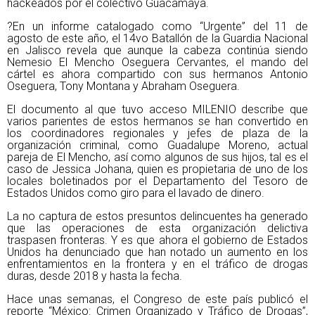
hackeados por el colectivo Guacamaya.
?En un informe catalogado como “Urgente” del 11 de
agosto de este año, el 14vo Batallón de la Guardia Nacional
en Jalisco revela que aunque la cabeza continúa siendo
Nemesio El Mencho Oseguera Cervantes, el mando del
cártel es ahora compartido con sus hermanos Antonio
Oseguera, Tony Montana y Abraham Oseguera.
El documento al que tuvo acceso MILENIO describe que
varios parientes de estos hermanos se han convertido en
los coordinadores regionales y jefes de plaza de la
organización criminal, como Guadalupe Moreno, actual
pareja de El Mencho, así como algunos de sus hijos, tal es el
caso de Jessica Johana, quien es propietaria de uno de los
locales boletinados por el Departamento del Tesoro de
Estados Unidos como giro para el lavado de dinero.
La no captura de estos presuntos delincuentes ha generado
que las operaciones de esta organización delictiva
traspasen fronteras. Y es que ahora el gobierno de Estados
Unidos ha denunciado que han notado un aumento en los
enfrentamientos en la frontera y en el tráfico de drogas
duras, desde 2018 y hasta la fecha.
Hace unas semanas, el Congreso de este país publicó el
reporte “México: Crimen Organizado y Tráfico de Drogas”,